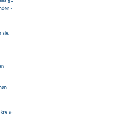
ässigt,
nden -
 sie.
en
hnen
kreis-