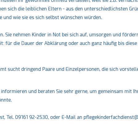
müssen ihr gewohntes Umfeld verlassen, weil sie z.B. vernachl
 sich die leiblichen Eltern - aus den unterschiedlichsten Grü
e und wie sie es sich selbst wünschen würden.
. Sie nehmen Kinder in Not bei sich auf, umsorgen und fördern
: für die Dauer der Abklärung oder auch ganz häufig bis diese
t sucht dringend Paare und Einzelpersonen, die sich vorstell
r informieren und beraten Sie sehr gerne, um gemeinsam mit I
önnte.
st, Tel. 09161 92-2530, oder E-Mail an pflegekinderfachdienst@