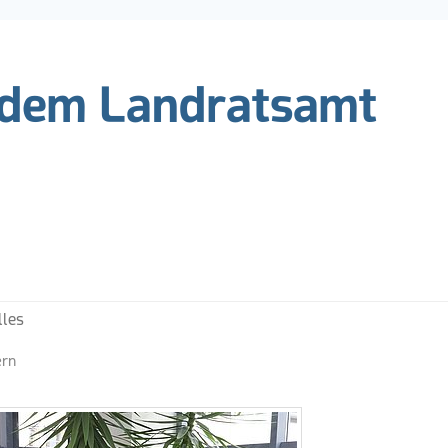
 dem Landratsamt
ks
lles
ern