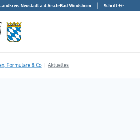
Landkreis Neustadt a.d.Aisch-Bad Windsheim
Schrift +/-
en, Formulare & Co
Aktuelles