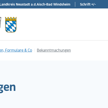
Landkreis Neustadt a.d.Aisch-Bad Windsheim
Schrift +/-
en, Formulare & Co
Bekanntmachungen
gen