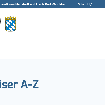
Landkreis Neustadt a.d.Aisch-Bad Windsheim
Schrift +/-
ser A-Z