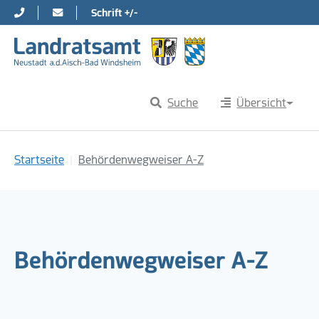
Schrift +/-
Direkt zur Hauptnavigation springen
Direkt zum Inhalt springen
Suche
Übersicht
Sie sind hier:
Startseite
Behördenwegweiser A-Z
Behördenwegweiser A-Z