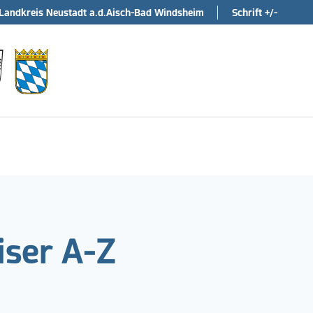
Landkreis Neustadt a.d.Aisch-Bad Windsheim
Schrift +/-
ser A-Z