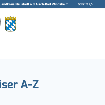
Landkreis Neustadt a.d.Aisch-Bad Windsheim
Schrift +/-
ser A-Z