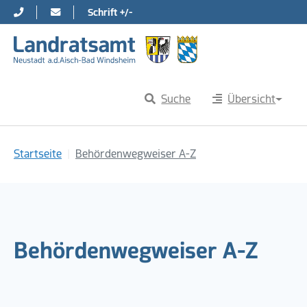
Schrift +/-
Direkt zur Hauptnavigation springen
Direkt zum Inhalt springen
Suche
Übersicht
Sie sind hier:
Startseite
Behördenwegweiser A-Z
Behördenwegweiser A-Z