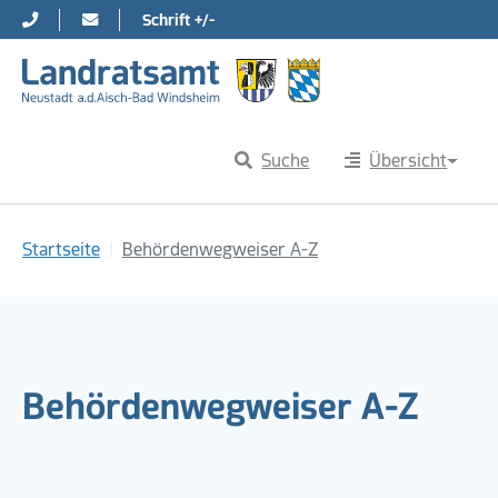
Schrift +/-
Direkt zur Hauptnavigation springen
Direkt zum Inhalt springen
Suche
Übersicht
Sie sind hier:
Startseite
Behördenwegweiser A-Z
Behördenwegweiser A-Z