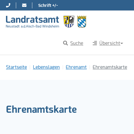
Schrift +/-
Direkt zur Hauptnavigation springen
Direkt zum Inhalt springen
Suche
Übersicht
Sie sind hier:
Startseite
Lebenslagen
Ehrenamt
Ehrenamtskarte
Ehrenamtskarte