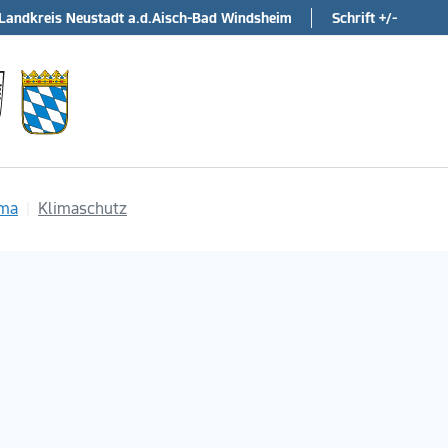
Landkreis Neustadt a.d.Aisch-Bad Windsheim
Schrift +/-
ima
Klimaschutz