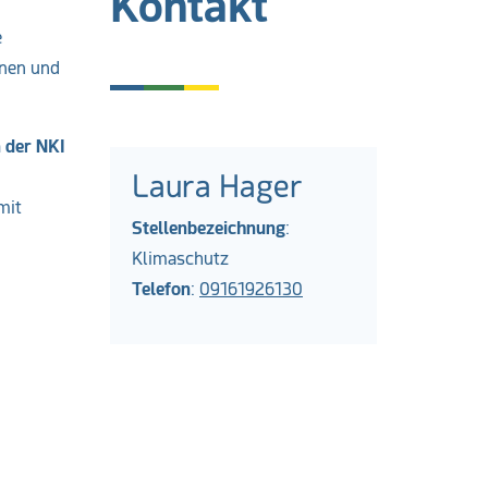
Kontakt
e
nnen und
n der NKI
Laura Hager
mit
Stellenbezeichnung
:
Klimaschutz
Telefon
:
09161926130