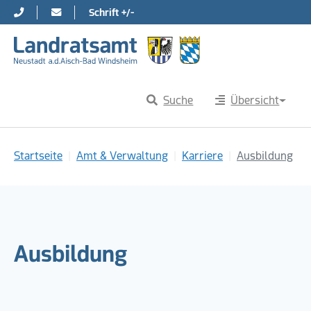
Schrift +/-
Direkt zur Hauptnavigation springen
Direkt zum Inhalt springen
Suche
Übersicht
Sie sind hier:
Startseite
Amt & Verwaltung
Karriere
Ausbildung
Ausbildung