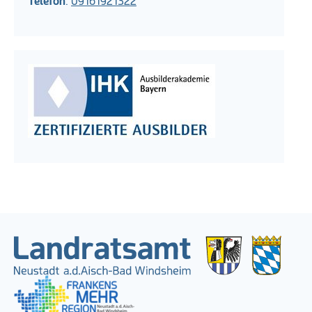
Telefon
:
09161921322