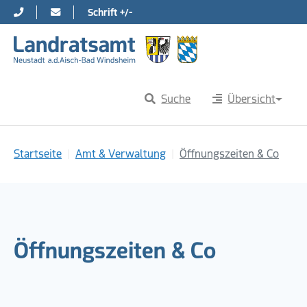
Schrift +/-
Direkt zur Hauptnavigation springen
Direkt zum Inhalt springen
Suche
Übersicht
Sie sind hier:
Startseite
Amt & Verwaltung
Öffnungszeiten & Co
Öffnungszeiten & Co