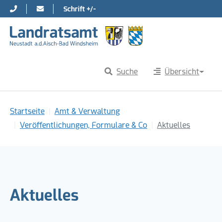
Schrift +/-
Direkt zur Hauptnavigation springen
Direkt zum Inhalt springen
Suche
Übersicht
Sie sind hier:
Startseite
Amt & Verwaltung
Veröffentlichungen, Formulare & Co
Aktuelles
Aktuelles