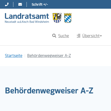
Schrift +/-
Direkt zur Hauptnavigation springen
Direkt zum Inhalt springen
Suche
Übersicht
Sie sind hier:
Startseite
Behördenwegweiser A-Z
Behördenwegweiser A-Z