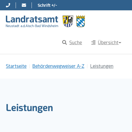
Schrift +/-
Direkt zur Hauptnavigation springen
Direkt zum Inhalt springen
Suche
Übersicht
Sie sind hier:
Startseite
Behördenwegweiser A-Z
Leistungen
Leistungen