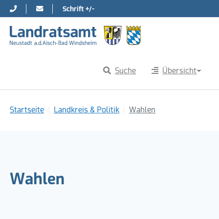
Schrift +/-
Direkt zur Hauptnavigation springen
Direkt zum Inhalt springen
Suche
Übersicht
Sie sind hier:
Startseite
Landkreis & Politik
Wahlen
Wahlen