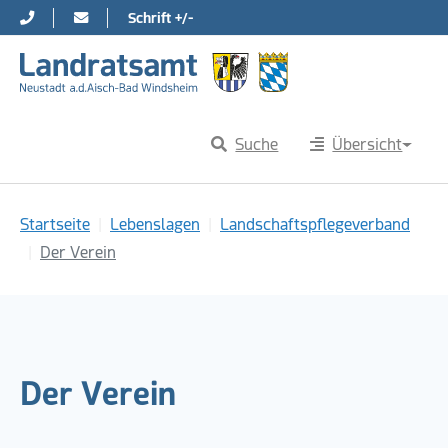
Schrift +/-
Direkt zur Hauptnavigation springen
Direkt zum Inhalt springen
Suche
Übersicht
Sie sind hier:
Startseite
Lebenslagen
Landschaftspflegeverband
Der Verein
Der Verein