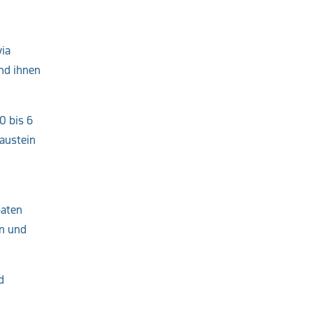
via
nd ihnen
0 bis 6
Baustein
paten
en und
d