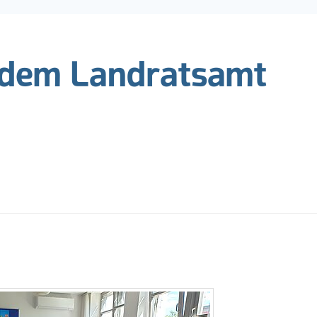
 dem Landratsamt
ks