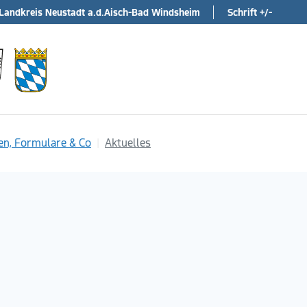
Landkreis Neustadt a.d.Aisch-Bad Windsheim
Schrift +/-
en, Formulare & Co
Aktuelles