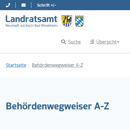
Schrift +/-
Direkt zur Hauptnavigation springen
Direkt zum Inhalt springen
Suche
Übersicht
Sie sind hier:
Startseite
Behördenwegweiser A-Z
Behördenwegweiser A-Z