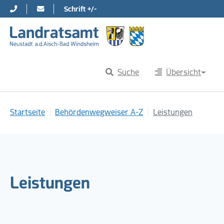
Schrift +/-
Direkt zur Hauptnavigation springen
Direkt zum Inhalt springen
Suche
Übersicht
Sie sind hier:
Startseite
Behördenwegweiser A-Z
Leistungen
Leistungen