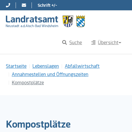
Schrift +/-
Direkt zur Hauptnavigation springen
Direkt zum Inhalt springen
Suche
Übersicht
Sie sind hier:
Startseite
Lebenslagen
Abfallwirtschaft
Annahmestellen und Öffnungszeiten
Kompostplätze
Kompostplätze