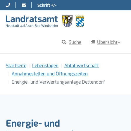
Schrift +/-
Direkt zur Hauptnavigation springen
Direkt zum Inhalt springen
Suche
Übersicht
Sie sind hier:
Startseite
Lebenslagen
Abfallwirtschaft
Annahmestellen und Öffnungszeiten
Energie- und Verwertungsanlage Dettendorf
Energie- und