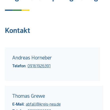
Kontakt
Andreas Horneber
Telefon
:
09161926391
Thomas Grewe
E-Mail
:
abfall@kreis-nea.de