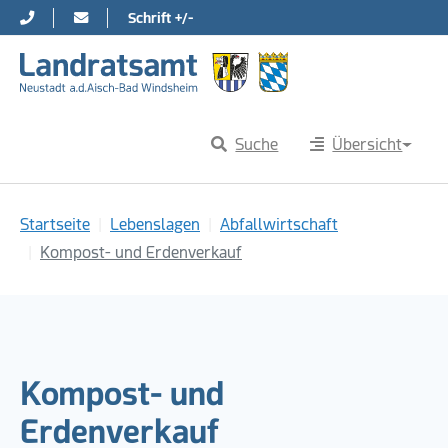
Schrift +/-
Direkt zur Hauptnavigation springen
Direkt zum Inhalt springen
Suche
Übersicht
Sie sind hier:
Startseite
Lebenslagen
Abfallwirtschaft
Kompost- und Erdenverkauf
Kompost- und
Erdenverkauf